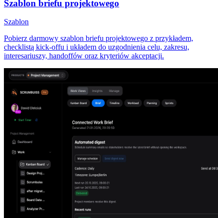
Szablon briefu projektowego
Szablon
Pobierz darmowy szablon briefu projektowego z przykładem,
checklistą kick-offu i układem do uzgodnienia celu, zakresu,
interesariuszy, handoffów oraz kryteriów akceptacji.