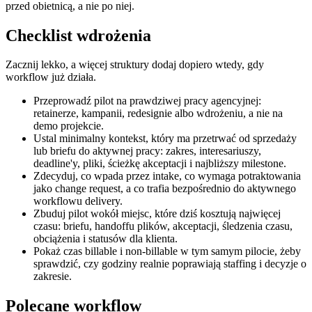
przed obietnicą, a nie po niej.
Checklist wdrożenia
Zacznij lekko, a więcej struktury dodaj dopiero wtedy, gdy
workflow już działa.
Przeprowadź pilot na prawdziwej pracy agencyjnej:
retainerze, kampanii, redesignie albo wdrożeniu, a nie na
demo projekcie.
Ustal minimalny kontekst, który ma przetrwać od sprzedaży
lub briefu do aktywnej pracy: zakres, interesariuszy,
deadline'y, pliki, ścieżkę akceptacji i najbliższy milestone.
Zdecyduj, co wpada przez intake, co wymaga potraktowania
jako change request, a co trafia bezpośrednio do aktywnego
workflowu delivery.
Zbuduj pilot wokół miejsc, które dziś kosztują najwięcej
czasu: briefu, handoffu plików, akceptacji, śledzenia czasu,
obciążenia i statusów dla klienta.
Pokaż czas billable i non-billable w tym samym pilocie, żeby
sprawdzić, czy godziny realnie poprawiają staffing i decyzje o
zakresie.
Polecane workflow