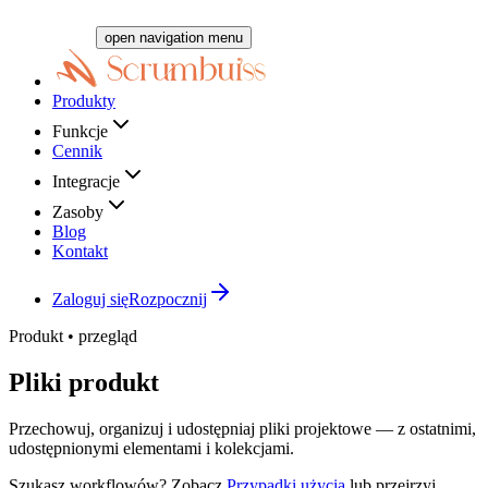
open navigation menu
Produkty
Funkcje
Cennik
Integracje
Zasoby
Blog
Kontakt
Zaloguj się
Rozpocznij
Produkt • przegląd
Pliki
produkt
Przechowuj, organizuj i udostępniaj pliki projektowe — z ostatnimi,
udostępnionymi elementami i kolekcjami.
Szukasz workflowów? Zobacz
Przypadki użycia
lub przejrzyj