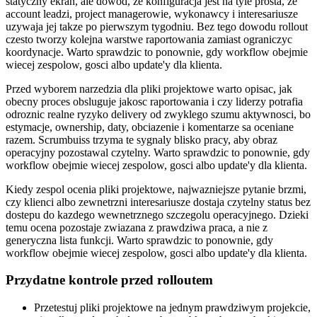
statyczny ekran, ale dowod, ze konfiguracja jest na tyle prosta, ze
account leadzi, project managerowie, wykonawcy i interesariusze
uzywaja jej takze po pierwszym tygodniu. Bez tego dowodu rollout
czesto tworzy kolejna warstwe raportowania zamiast ograniczyc
koordynacje. Warto sprawdzic to ponownie, gdy workflow obejmie
wiecej zespolow, gosci albo update'y dla klienta.
Przed wyborem narzedzia dla pliki projektowe warto opisac, jak
obecny proces obsluguje jakosc raportowania i czy liderzy potrafia
odroznic realne ryzyko delivery od zwyklego szumu aktywnosci, bo
estymacje, ownership, daty, obciazenie i komentarze sa oceniane
razem. Scrumbuiss trzyma te sygnaly blisko pracy, aby obraz
operacyjny pozostawal czytelny. Warto sprawdzic to ponownie, gdy
workflow obejmie wiecej zespolow, gosci albo update'y dla klienta.
Kiedy zespol ocenia pliki projektowe, najwazniejsze pytanie brzmi,
czy klienci albo zewnetrzni interesariusze dostaja czytelny status bez
dostepu do kazdego wewnetrznego szczegolu operacyjnego. Dzieki
temu ocena pozostaje zwiazana z prawdziwa praca, a nie z
generyczna lista funkcji. Warto sprawdzic to ponownie, gdy
workflow obejmie wiecej zespolow, gosci albo update'y dla klienta.
Przydatne kontrole przed rolloutem
Przetestuj pliki projektowe na jednym prawdziwym projekcie,