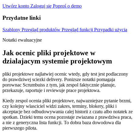
Utwórz konto
Zaloguj się
Poproś o demo
Przydatne linki
Szablony
Przegląd produktów
Przegląd funkcji
Przypadki użycia
Notatki ewaluacyjne
Jak ocenic pliki projektowe w
dzialajacym systemie projektowym
pliki projektowe najlatwiej ocenic wtedy, gdy test jest podlaczony
do prawdziwej sciezki delivery. Ponizsze notatki pomagaja
porownac Scrumbuiss z tym, jak zespol faktycznie planuje,
przekazuje, raportuje i reviewuje prace projektowa.
Kiedy zespol ocenia pliki projektowe, najwazniejsze pytanie brzmi,
czy kolejny wlasciciel widzi zakres, terminy, blokery, pliki i
akceptacje bez odbudowywania calej historii z czatu albo notatek ze
spotkan. Dzieki temu ocena pozostaje zwiazana z prawdziwa praca,
a nie z generyczna lista funkcji. To dobra baza dowodowa dla
pierwszego pilota.