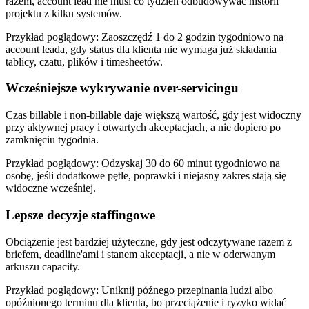
razem, account lead nie musi co tydzień odbudowywać historii
projektu z kilku systemów.
Przykład poglądowy:
Zaoszczędź 1 do 2 godzin tygodniowo na
account leada, gdy status dla klienta nie wymaga już składania
tablicy, czatu, plików i timesheetów.
Wcześniejsze wykrywanie over-servicingu
Czas billable i non-billable daje większą wartość, gdy jest widoczny
przy aktywnej pracy i otwartych akceptacjach, a nie dopiero po
zamknięciu tygodnia.
Przykład poglądowy:
Odzyskaj 30 do 60 minut tygodniowo na
osobę, jeśli dodatkowe pętle, poprawki i niejasny zakres stają się
widoczne wcześniej.
Lepsze decyzje staffingowe
Obciążenie jest bardziej użyteczne, gdy jest odczytywane razem z
briefem, deadline'ami i stanem akceptacji, a nie w oderwanym
arkuszu capacity.
Przykład poglądowy:
Uniknij późnego przepinania ludzi albo
opóźnionego terminu dla klienta, bo przeciążenie i ryzyko widać