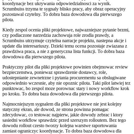
koordynacje bez ukrywania odpowiedzialnosci za wynik.
Scrumbuiss trzyma te sygnaly blisko pracy, aby obraz operacyjny
pozostawal czytelny. To dobra baza dowodowa dla pierwszego
pilota.
Kiedy zespol ocenia pliki projektowe, najwazniejsze pytanie brzmi,
czy podlaczone narzedzia zachowuja role zrodla prawdy, a
Scrumbuiss utrzymuje czytelna narracje projektu, nastepna akcje i
update dla interesariuszy. Dzieki temu ocena pozostaje zwiazana z
prawdziwa praca, a nie z generyczna lista funkcji. To dobra baza
dowodowa dla pierwszego pilota.
Praktyczny pilot dla pliki projektowe powinien obejmowac review
bezpieczenstwa, poniewaz sprawdzenie dostawcy, role,
udostepnianie zewnetrzne i pytania procurementu sa obslugiwane
odpowiednio wczesnie, aby nie opoznic pilota. Taki pilot latwiej tez
punktowac, bo zespol moze porownac stary i nowy workflow krok
po kroku. To dobra baza dowodowa dla pierwszego pilota.
Najmocniejszym sygnalem dla pliki projektowe nie jest kolejny
statyczny ekran, ale dowod, ze strona powinna pomagac
zdecydowac, co testowac najpierw, jakie dowody zebrac i ktory
sasiedni workflow sprawdzic przed szerszym rolloutem. Bez tego
dowodu rollout czesto tworzy kolejna warstwe raportowania
zamiast ograniczyc koordynacje. To dobra baza dowodowa dla