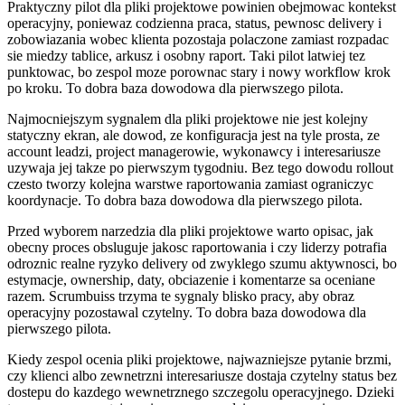
Praktyczny pilot dla pliki projektowe powinien obejmowac kontekst
operacyjny, poniewaz codzienna praca, status, pewnosc delivery i
zobowiazania wobec klienta pozostaja polaczone zamiast rozpadac
sie miedzy tablice, arkusz i osobny raport. Taki pilot latwiej tez
punktowac, bo zespol moze porownac stary i nowy workflow krok
po kroku. To dobra baza dowodowa dla pierwszego pilota.
Najmocniejszym sygnalem dla pliki projektowe nie jest kolejny
statyczny ekran, ale dowod, ze konfiguracja jest na tyle prosta, ze
account leadzi, project managerowie, wykonawcy i interesariusze
uzywaja jej takze po pierwszym tygodniu. Bez tego dowodu rollout
czesto tworzy kolejna warstwe raportowania zamiast ograniczyc
koordynacje. To dobra baza dowodowa dla pierwszego pilota.
Przed wyborem narzedzia dla pliki projektowe warto opisac, jak
obecny proces obsluguje jakosc raportowania i czy liderzy potrafia
odroznic realne ryzyko delivery od zwyklego szumu aktywnosci, bo
estymacje, ownership, daty, obciazenie i komentarze sa oceniane
razem. Scrumbuiss trzyma te sygnaly blisko pracy, aby obraz
operacyjny pozostawal czytelny. To dobra baza dowodowa dla
pierwszego pilota.
Kiedy zespol ocenia pliki projektowe, najwazniejsze pytanie brzmi,
czy klienci albo zewnetrzni interesariusze dostaja czytelny status bez
dostepu do kazdego wewnetrznego szczegolu operacyjnego. Dzieki