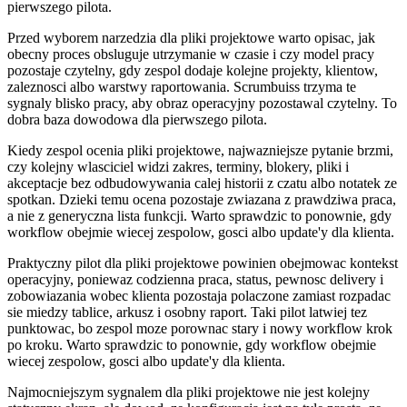
pierwszego pilota.
Przed wyborem narzedzia dla pliki projektowe warto opisac, jak
obecny proces obsluguje utrzymanie w czasie i czy model pracy
pozostaje czytelny, gdy zespol dodaje kolejne projekty, klientow,
zaleznosci albo warstwy raportowania. Scrumbuiss trzyma te
sygnaly blisko pracy, aby obraz operacyjny pozostawal czytelny. To
dobra baza dowodowa dla pierwszego pilota.
Kiedy zespol ocenia pliki projektowe, najwazniejsze pytanie brzmi,
czy kolejny wlasciciel widzi zakres, terminy, blokery, pliki i
akceptacje bez odbudowywania calej historii z czatu albo notatek ze
spotkan. Dzieki temu ocena pozostaje zwiazana z prawdziwa praca,
a nie z generyczna lista funkcji. Warto sprawdzic to ponownie, gdy
workflow obejmie wiecej zespolow, gosci albo update'y dla klienta.
Praktyczny pilot dla pliki projektowe powinien obejmowac kontekst
operacyjny, poniewaz codzienna praca, status, pewnosc delivery i
zobowiazania wobec klienta pozostaja polaczone zamiast rozpadac
sie miedzy tablice, arkusz i osobny raport. Taki pilot latwiej tez
punktowac, bo zespol moze porownac stary i nowy workflow krok
po kroku. Warto sprawdzic to ponownie, gdy workflow obejmie
wiecej zespolow, gosci albo update'y dla klienta.
Najmocniejszym sygnalem dla pliki projektowe nie jest kolejny