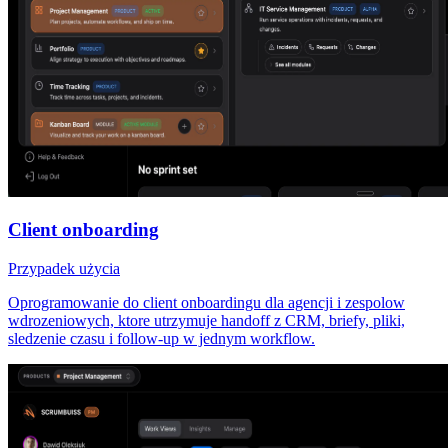
Client onboarding
Przypadek użycia
Oprogramowanie do client onboardingu dla agencji i zespolow
wdrozeniowych, ktore utrzymuje handoff z CRM, briefy, pliki,
sledzenie czasu i follow-up w jednym workflow.