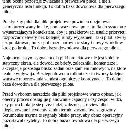
temu ocena pozostaje zwiazana z prawdziwa praca, a nie z
generyczna lista funkcji. To dobra baza dowodowa dla pierwszego
pilota.
Praktyczny pilot dla pliki projektowe powinien obejmowac
ustrukturyzowany intake, poniewaz nowa praca trafia do systemu z
wystarczajacym kontekstem, aby ja przekierowac, ustalic priorytet i
rozpoczac delivery bez kolejnej rundy wyjasnien. Taki pilot latwiej
tez punktowac, bo zespol moze porownac stary i nowy workflow
krok po kroku. To dobra baza dowodowa dla pierwszego pilota.
Najmocniejszym sygnalem dla pliki projektowe nie jest kolejny
statyczny ekran, ale dowod, ze briefy, zalaczniki, komentarze i
akceptacje pozostaja blisko zadan oraz kamieni milowych, na ktore
realnie wplywaja. Bez tego dowodu rollout czesto tworzy kolejna
warstwe raportowania zamiast ograniczyc koordynacje. To dobra
baza dowodowa dla pierwszego pilota.
Przed wyborem narzedzia dla pliki projektowe warto opisac, jak
obecny proces obsluguje planowanie capacity i czy zespol widzi,
czy praca blokuje sie przez ludzi, zaleznosci, review albo
nieplanowane incydenty zanim termin zacznie byc zagrozony.
Scrumbuiss trzyma te sygnaly blisko pracy, aby obraz operacyjny
pozostawal czytelny. To dobra baza dowodowa dla pierwszego
pilota.