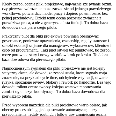
Kiedy zespol ocenia pliki projektowe, najwazniejsze pytanie brzmi,
czy pierwsze wdrozenie moze zaczac sie od jednego prawdziwego
workflowu, potwierdzic model pracy i dopiero potem rosnac bez
pelnej przebudowy. Dzieki temu ocena pozostaje zwiazana z
prawdziwa praca, a nie z generyczna lista funkcji. To dobra baza
dowodowa dla pierwszego pilota.
Praktyczny pilot dla pliki projektowe powinien obejmowac
governance, poniewaz uprawnienia, ownership, reguly statusow i
sciezki eskalacji sa jasne dla managerow, wykonawcow, klientow i
osob od procurementu. Taki pilot latwiej tez punktowac, bo zespol
moze porownac stary i nowy workflow krok po kroku. To dobra
baza dowodowa dla pierwszego pilota.
Najmocniejszym sygnalem dla pliki projektowe nie jest kolejny
statyczny ekran, ale dowod, ze zespol ustala, ktore sygnaly maja
znaczenie, na przyklad cycle time, odchylenie estymacji, otwarte
ryzyka, spoznione review, blokery i rework po handoffie. Bez tego
dowodu rollout czesto tworzy kolejna warstwe raportowania
zamiast ograniczyc koordynacje. To dobra baza dowodowa dla
pierwszego pilota.
Przed wyborem narzedzia dla pliki projektowe warto opisac, jak
obecny proces obsluguje dopasowanie automatyzacji i czy
przypomnienia, reguly routingu i follow-upy zmniejszaja reczna