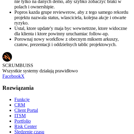
nie tylko na danych demo, aby szybko zobaczyc braki w
polach i ownershipie.
Popros kazda grupe reviewerow, aby z tego samego rekordu
projektu nazwala status, wlasciciela, kolejna akcje i otwarte
ryzyko.
Ustal, ktore update'y maja byc wewnetrzne, ktore widoczne
dla klienta i ktore powinny uruchamiac follow-up.
Porownaj nowy workflow z obecnym miksem arkuszy,
czatow, prezentacji i oddzielnych tablic projektowych.
SCRUMBUISS
Wszystkie systemy działają prawidłowo
Facebook
X
Rozwiązania
Funkcje
CRM
Client Portal
ITSM
Portfolio
Risk Center
Śledzenie czasu