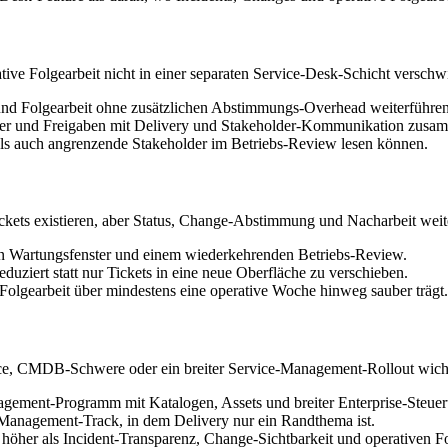
ve Folgearbeit nicht in einer separaten Service-Desk-Schicht verschw
n und Folgearbeit ohne zusätzlichen Abstimmungs-Overhead weiterführen
ster und Freigaben mit Delivery und Stakeholder-Kommunikation zus
ls auch angrenzende Stakeholder im Betriebs-Review lesen können.
Tickets existieren, aber Status, Change-Abstimmung und Nacharbeit weit
len Wartungsfenster und einem wiederkehrenden Betriebs-Review.
duziert statt nur Tickets in eine neue Oberfläche zu verschieben.
olgearbeit über mindestens eine operative Woche hinweg sauber trägt.
ce, CMDB-Schwere oder ein breiter Service-Management-Rollout wichtig
nagement-Programm mit Katalogen, Assets und breiter Enterprise-Steue
e-Management-Track, in dem Delivery nur ein Randthema ist.
höher als Incident-Transparenz, Change-Sichtbarkeit und operativen Fo