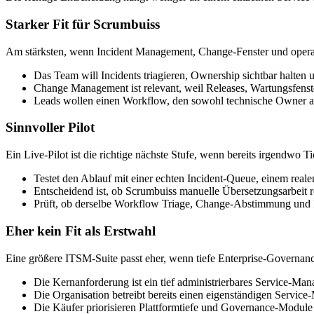
Starker Fit für Scrumbuiss
Am stärksten, wenn Incident Management, Change-Fenster und operati
Das Team will Incidents triagieren, Ownership sichtbar halte
Change Management ist relevant, weil Releases, Wartungsfen
Leads wollen einen Workflow, den sowohl technische Owner a
Sinnvoller Pilot
Ein Live-Pilot ist die richtige nächste Stufe, wenn bereits irgendwo 
Testet den Ablauf mit einer echten Incident-Queue, einem rea
Entscheidend ist, ob Scrumbuiss manuelle Übersetzungsarbeit re
Prüft, ob derselbe Workflow Triage, Change-Abstimmung und F
Eher kein Fit als Erstwahl
Eine größere ITSM-Suite passt eher, wenn tiefe Enterprise-Governan
Die Kernanforderung ist ein tief administrierbares Service-Ma
Die Organisation betreibt bereits einen eigenständigen Servic
Die Käufer priorisieren Plattformtiefe und Governance-Module 