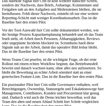
Das staerkste Signal fuer Crm ist kein weiterer statischer Screen,
sondern der Nachweis, dass Briefs, Anhaenge, Kommentare und
Freigaben nah an den Aufgaben und Meilensteinen bleiben, die sie
beeinflussen. Fehlt dieser Nachweis, entsteht oft nur eine weitere
Reporting-Schicht statt weniger Koordinationsarbeit. Das ist die
Baseline fuer den ersten Pilot.
Vor der Tool-Auswahl fuer Crm sollte dokumentiert werden, wie
der heutige Prozess Kapazitaetsplanung behandelt und ob das Team
frueh sieht, ob Arbeit durch Personen, Abhaengigkeiten, Reviews
oder ungeplante Incidents blockiert ist. Scrumbuiss haelt diese
Signale nah an der Arbeit, damit das operative Bild lesbar bleibt.
Das ist die Baseline fuer den ersten Pilot.
Wenn Teams Crm pruefen, ist die wichtigste Frage, ob der erste
Rollout mit einem echten Workflow beginnt, das Betriebsmodell
beweist und danach wachsen kann, ohne alles neu aufzusetzen. So
bleibt die Bewertung an echter Arbeit orientiert statt an einer
generischen Feature-Liste. Das ist die Baseline fuer den ersten Pilot.
Ein praxisnaher Pilot fuer Crm sollte Governance enthalten, weil
Berechtigungen, Ownership, Statusregeln und Eskalationswege fuer
Management, Contributors, Kunden und Procurement klar genug
sind. Dadurch wird auch die Demo leichter bewertbar, weil das
Team den alten und neuen Ablauf Schritt fuer Schritt vergleichen
kann. Das ist die Baseline fuer den ersten Pilot.