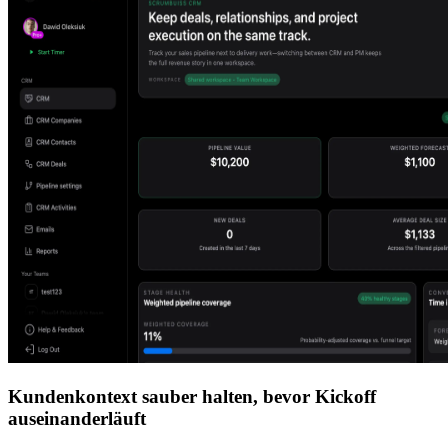
Kundenkontext sauber halten, bevor Kickoff
auseinanderläuft