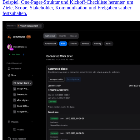
Beispiel, One-Pager-Struktur und Kickoff-Checkliste herunter, um
Ziele, Scope, Stakeholder, Kommunikation und Freigaben sauber
festzuhalten.