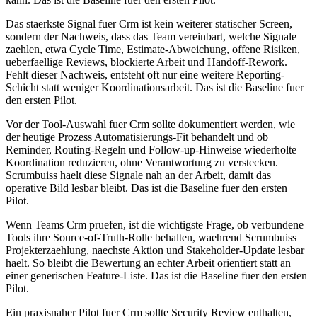
Das staerkste Signal fuer Crm ist kein weiterer statischer Screen,
sondern der Nachweis, dass das Team vereinbart, welche Signale
zaehlen, etwa Cycle Time, Estimate-Abweichung, offene Risiken,
ueberfaellige Reviews, blockierte Arbeit und Handoff-Rework.
Fehlt dieser Nachweis, entsteht oft nur eine weitere Reporting-
Schicht statt weniger Koordinationsarbeit. Das ist die Baseline fuer
den ersten Pilot.
Vor der Tool-Auswahl fuer Crm sollte dokumentiert werden, wie
der heutige Prozess Automatisierungs-Fit behandelt und ob
Reminder, Routing-Regeln und Follow-up-Hinweise wiederholte
Koordination reduzieren, ohne Verantwortung zu verstecken.
Scrumbuiss haelt diese Signale nah an der Arbeit, damit das
operative Bild lesbar bleibt. Das ist die Baseline fuer den ersten
Pilot.
Wenn Teams Crm pruefen, ist die wichtigste Frage, ob verbundene
Tools ihre Source-of-Truth-Rolle behalten, waehrend Scrumbuiss
Projekterzaehlung, naechste Aktion und Stakeholder-Update lesbar
haelt. So bleibt die Bewertung an echter Arbeit orientiert statt an
einer generischen Feature-Liste. Das ist die Baseline fuer den ersten
Pilot.
Ein praxisnaher Pilot fuer Crm sollte Security Review enthalten,