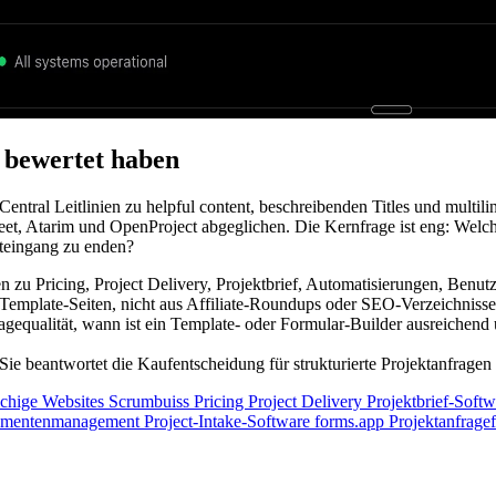
 bewertet haben
ntral Leitlinien zu helpful content, beschreibenden Titles und multili
heet, Atarim und OpenProject abgeglichen. Die Kernfrage ist eng: Welch
steingang zu enden?
n zu Pricing, Project Delivery, Projektbrief, Automatisierungen, Benu
Template-Seiten, nicht aus Affiliate-Roundups oder SEO-Verzeichnisse
nfragequalität, wann ist ein Template- oder Formular-Builder ausreiche
. Sie beantwortet die Kaufentscheidung für strukturierte Projektanfrag
chige Websites
Scrumbuiss Pricing
Project Delivery
Projektbrief-Soft
umentenmanagement
Project-Intake-Software
forms.app Projektanfrage