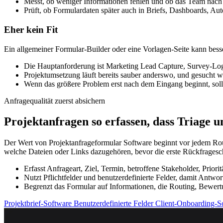
Messt, ob weniger Informationen fehlen und ob das Team nach
Prüft, ob Formulardaten später auch in Briefs, Dashboards, A
Eher kein Fit
Ein allgemeiner Formular-Builder oder eine Vorlagen-Seite kann bes
Die Hauptanforderung ist Marketing Lead Capture, Survey-Logi
Projektumsetzung läuft bereits sauber anderswo, und gesucht wi
Wenn das größere Problem erst nach dem Eingang beginnt, sollte
Anfragequalität zuerst absichern
Projektanfragen so erfassen, dass Triage u
Der Wert von Projektanfrageformular Software beginnt vor jedem Rout
welche Dateien oder Links dazugehören, bevor die erste Rückfrageschl
Erfasst Anfrageart, Ziel, Termin, betroffene Stakeholder, Priori
Nutzt Pflichtfelder und benutzerdefinierte Felder, damit Antwor
Begrenzt das Formular auf Informationen, die Routing, Bewertun
Projektbrief-Software
Benutzerdefinierte Felder
Client-Onboarding-S