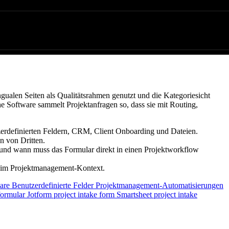
ngualen Seiten als Qualitätsrahmen genutzt und die Kategoriesicht
e Software sammelt Projektanfragen so, dass sie mit Routing,
tzerdefinierten Feldern, CRM, Client Onboarding und Dateien.
n von Dritten.
nd und wann muss das Formular direkt in einen Projektworkflow
en im Projektmanagement-Kontext.
ware
Benutzerdefinierte Felder
Projektmanagement-Automatisierungen
formular
Jotform project intake form
Smartsheet project intake