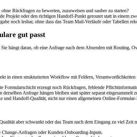
e ohne Rückfragen zu bewerten, zuzuweisen und sauber zu starten?
de Projekt oder den richtigen Handoff-Punkt geroutet statt in einem zw
rgabe noch lesbar, ohne dass das Team Mail-Verläufe oder Tabellen rek
lare gut passt
 Sie hängt daran, ob eine Anfrage nach dem Absenden mit Routing, Ow
kt in einen strukturierten Workflow mit Feldern, Verantwortlichkeiten 
die Formularschicht erzeugt noch Rückfragen, fehlende Pflichtinformati
 an derselben Anfrage hängen bleiben statt später separat eingesammelt 
ake und Handoff-Qualität, nicht nur einen allgemeinen Online-Formular
 Qualität aber schwankt oder das Team nach dem Eingang zu viel Zeit mi
terne Change-Anfragen oder Kunden-Onboarding-Inputs.