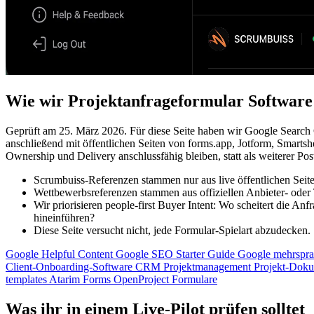
Wie wir Projektanfrageformular Software
Geprüft am 25. März 2026. Für diese Seite haben wir Google Search Ce
anschließend mit öffentlichen Seiten von forms.app, Jotform, Smarts
Ownership und Delivery anschlussfähig bleiben, statt als weiterer Po
Scrumbuiss-Referenzen stammen nur aus live öffentlichen Seite
Wettbewerbsreferenzen stammen aus offiziellen Anbieter- oder 
Wir priorisieren people-first Buyer Intent: Wo scheitert die A
hineinführen?
Diese Seite versucht nicht, jede Formular-Spielart abzudecken
Google Helpful Content
Google SEO Starter Guide
Google mehrspra
Client-Onboarding-Software
CRM Projektmanagement
Projekt-Dok
templates
Atarim Forms
OpenProject Formulare
Was ihr in einem Live-Pilot prüfen solltet