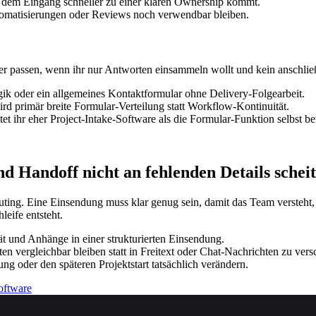
 dem Eingang schneller zu einer klaren Ownership kommt.
utomatisierungen oder Reviews noch verwendbar bleiben.
ser passen, wenn ihr nur Antworten einsammeln wollt und kein anschli
k oder ein allgemeines Kontaktformular ohne Delivery-Folgearbeit.
rd primär breite Formular-Verteilung statt Workflow-Kontinuität.
t ihr eher Project-Intake-Software als die Formular-Funktion selbst b
nd Handoff nicht an fehlenden Details schei
ing. Eine Einsendung muss klar genug sein, damit das Team versteht, w
eife entsteht.
tät und Anhänge in einer strukturierten Einsendung.
ten vergleichbar bleiben statt in Freitext oder Chat-Nachrichten zu ver
g oder den späteren Projektstart tatsächlich verändern.
oftware